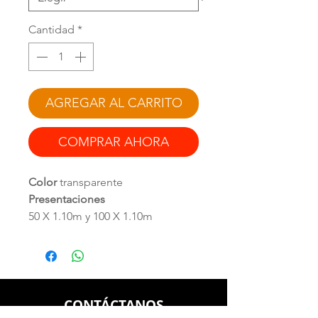
Cantidad
*
AGREGAR AL CARRITO
COMPRAR AHORA
Color
transparente
Presentaciones
50 X 1.10m y 100 X 1.10m
Se recomienda como refuerzo
para sistemas de
impermeabilización en frío, tanto
asfáltico como acrílico.
CONTÁCTANOS